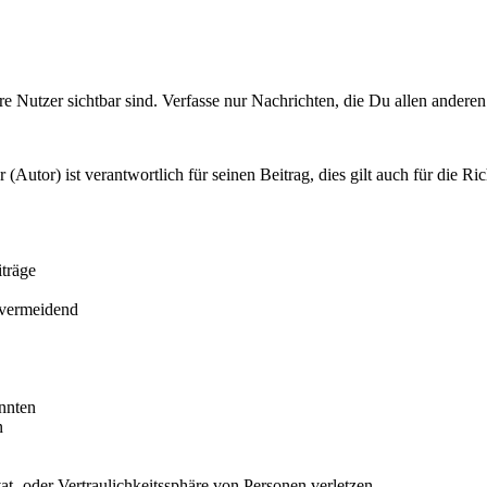
 Nutzer sichtbar sind. Verfasse nur Nachrichten, die Du allen andere
(Autor) ist verantwortlich für seinen Beitrag, dies gilt auch für die Ri
träge
t vermeidend
önnten
n
at- oder Vertraulichkeitssphäre von Personen verletzen