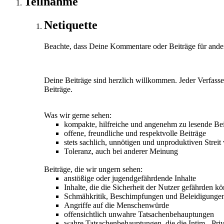
Teilnahme
Netiquette
Beachte, dass Deine Kommentare oder Beiträge für andere
Deine Beiträge sind herzlich willkommen. Jeder Verfasser 
Beiträge.
Was wir gerne sehen:
kompakte, hilfreiche und angenehm zu lesende Bei
offene, freundliche und respektvolle Beiträge
stets sachlich, unnötigen und unproduktiven Strei
Toleranz, auch bei anderer Meinung
Beiträge, die wir ungern sehen:
anstößige oder jugendgefährdende Inhalte
Inhalte, die die Sicherheit der Nutzer gefährden k
Schmähkritik, Beschimpfungen und Beleidigunge
Angriffe auf die Menschenwürde
offensichtlich unwahre Tatsachenbehauptungen
wahre Tatsachenbehauptungen, die die Intim-, Priv