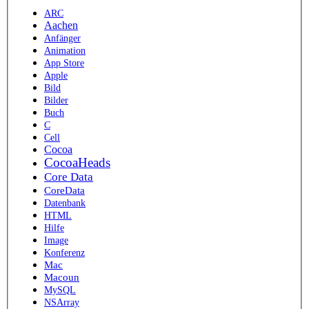
ARC
Aachen
Anfänger
Animation
App Store
Apple
Bild
Bilder
Buch
C
Cell
Cocoa
CocoaHeads
Core Data
CoreData
Datenbank
HTML
Hilfe
Image
Konferenz
Mac
Macoun
MySQL
NSArray