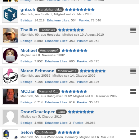
gritsch
Kanzlerkandidat
Männlich
aus Südtirol
Mitglied seit 22. März 2003
Beiträge
14.219
Erhaltene Likes
504
Punkte
73.540
Thallius
Biertrinker
Männlich
60
aus Herdecke
Mitglied seit 10. August 2010
Beiträge
8.880
Erhaltene Likes
353
Punkte
48.262
Michael
Amateurprofi
Mitglied seit 8. November 2002
Beiträge
7.952
Erhaltene Likes
605
Punkte
40.475
Marco Feltmann
#teamSwiftUI
Männlich
aus 20537
Mitglied seit 14. Oktober 2005
Beiträge
7.155
Erhaltene Likes
251
Punkte
36.826
MCDan
Master of C...
Männlich
56
aus Ruhrgebiet, NRW
Mitglied seit 8. Dezember 2002
Beiträge
6.714
Erhaltene Likes
619
Punkte
35.342
DroneDeveloper
Guru
Mitglied seit 5. Oktober 2010
Beiträge
4.956
Erhaltene Likes
3
Punkte
26.068
below
Groß-Meister
Männlich
55
aus Wiesbaden, Germany
Mitglied seit 6. Mai 2003