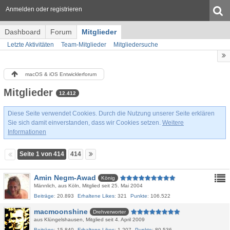
Anmelden oder registrieren
Dashboard
Forum
Mitglieder
Letzte Aktivitäten
Team-Mitglieder
Mitgliedersuche
macOS & iOS Entwicklerforum
Mitglieder
12.412
Diese Seite verwendet Cookies. Durch die Nutzung unserer Seite erklären
Sie sich damit einverstanden, dass wir Cookies setzen.
Weitere
Informationen
Seite 1 von 414
414
Amin Negm-Awad
König
Männlich
aus Köln
Mitglied seit 25. Mai 2004
Beiträge
20.893
Erhaltene Likes
321
Punkte
106.522
macmoonshine
Drehverworter
aus Klüngelshausen
Mitglied seit 4. April 2009
Beiträge
15.840
Erhaltene Likes
1.207
Punkte
80.536