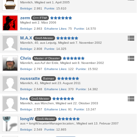
Männlich
Mitglied seit 1. April 2005
Beiträge
2.981
Punkte
15.610
zerm
C++ FTW!
Mitglied seit 2. März 2006
Beiträge
2.863
Erhaltene Likes
75
Punkte
14.570
M.A.X
Groß-Meister
Männlich
40
aus Leipzig
Mitglied seit 7. November 2002
Beiträge
2.808
Punkte
14.325
Chris
Master of Disaster
Männlich
aus Auf der Erde
Mitglied seit 8. November 2002
Beiträge
2.797
Erhaltene Likes
122
Punkte
15.502
nussratte
Batman
Männlich
41
Mitglied seit 23. August 2011
Beiträge
2.648
Erhaltene Likes
370
Punkte
14.382
hns
Groß-Meister
Männlich
aus München
Mitglied seit 22. Oktober 2003
Beiträge
2.557
Erhaltene Likes
91
Punkte
13.247
longW
Groß-Meister
aus = longW.locationManager.location;
Mitglied seit 13. Februar 2007
Beiträge
2.549
Punkte
12.865