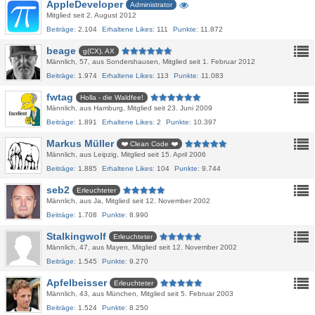
AppleDeveloper
Administrator
Mitglied seit 2. August 2012
Beiträge
2.104
Erhaltene Likes
111
Punkte
11.872
beage
g(CX), AX
Männlich
57
aus Sondershausen
Mitglied seit 1. Februar 2012
Beiträge
1.974
Erhaltene Likes
113
Punkte
11.083
fwtag
Holla - die Waldfee!
Männlich
aus Hamburg
Mitglied seit 23. Juni 2009
Beiträge
1.891
Erhaltene Likes
2
Punkte
10.397
Markus Müller
❤️ Clean Code ❤️
Männlich
aus Leipzig
Mitglied seit 15. April 2006
Beiträge
1.885
Erhaltene Likes
104
Punkte
9.744
seb2
Erleuchteter
Männlich
aus Ja
Mitglied seit 12. November 2002
Beiträge
1.708
Punkte
8.990
Stalkingwolf
Erleuchteter
Männlich
47
aus Mayen
Mitglied seit 12. November 2002
Beiträge
1.545
Punkte
9.270
Apfelbeisser
Erleuchteter
Männlich
43
aus München
Mitglied seit 5. Februar 2003
Beiträge
1.524
Punkte
8.250