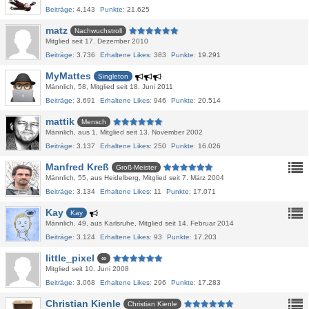
Beiträge
4.143
Punkte
21.625
matz
Nachwuchstroll
Mitglied seit 17. Dezember 2010
Beiträge
3.736
Erhaltene Likes
383
Punkte
19.291
MyMattes
Singleton
Männlich
58
Mitglied seit 18. Juni 2011
Beiträge
3.691
Erhaltene Likes
946
Punkte
20.514
mattik
Mensch
Männlich
aus 1
Mitglied seit 13. November 2002
Beiträge
3.137
Erhaltene Likes
250
Punkte
16.026
Manfred Kreß
Groß-Meister
Männlich
55
aus Heidelberg
Mitglied seit 7. März 2004
Beiträge
3.134
Erhaltene Likes
11
Punkte
17.071
Kay
Kay
Männlich
49
aus Karlsruhe
Mitglied seit 14. Februar 2014
Beiträge
3.124
Erhaltene Likes
93
Punkte
17.203
little_pixel
∞
Mitglied seit 10. Juni 2008
Beiträge
3.068
Erhaltene Likes
296
Punkte
17.283
Christian Kienle
Christian Kienle