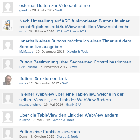
externer Button zur Videoaufnahme
gandhi
28. April 2020
Swift
Nach Umstellung auf ARC funktionieren Buttons in einer
nachträglich mit addSubView erstellten View nicht mehr
matz
26. Februar 2019
iOS, tvOS, watchOS
Innerhalb eines Buttons möchte ich einen Timer auf dem
Screen live ausgeben
MyMattes
10. Dezember 2018
Xcode & Tools
Button Bestimmung über Segmented Control bestimmen
Leif Eriksson
5. November 2017
Swift
Button für externen Link
matz
17. September 2017
Swift
In einer WebView über eine TableView, welche in der
selben View ist, den Link der WebView ändern
macmoonshine
10. Mai 2016
Grafik & UI
Über die TableView den Link der WebView ändern
Kuscho
7. Mai 2016
Xcode & Tools
Button eine Funktion zuweisen
Dome
8. Oktober 2015
Xcode & Tools