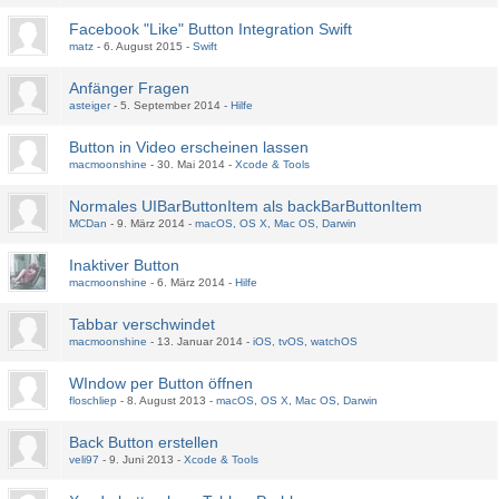
Facebook "Like" Button Integration Swift
matz
6. August 2015
Swift
Anfänger Fragen
asteiger
5. September 2014
Hilfe
Button in Video erscheinen lassen
macmoonshine
30. Mai 2014
Xcode & Tools
Normales UIBarButtonItem als backBarButtonItem
MCDan
9. März 2014
macOS, OS X, Mac OS, Darwin
Inaktiver Button
macmoonshine
6. März 2014
Hilfe
Tabbar verschwindet
macmoonshine
13. Januar 2014
iOS, tvOS, watchOS
WIndow per Button öffnen
floschliep
8. August 2013
macOS, OS X, Mac OS, Darwin
Back Button erstellen
veli97
9. Juni 2013
Xcode & Tools