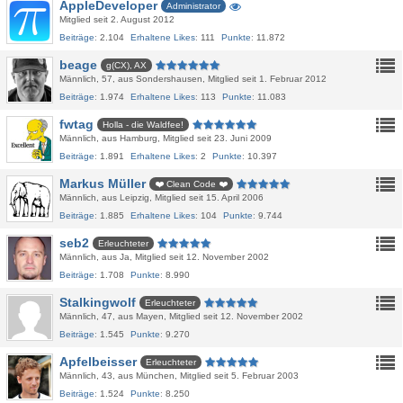
AppleDeveloper
Administrator
Mitglied seit 2. August 2012
Beiträge
2.104
Erhaltene Likes
111
Punkte
11.872
beage
g(CX), AX
Männlich
57
aus Sondershausen
Mitglied seit 1. Februar 2012
Beiträge
1.974
Erhaltene Likes
113
Punkte
11.083
fwtag
Holla - die Waldfee!
Männlich
aus Hamburg
Mitglied seit 23. Juni 2009
Beiträge
1.891
Erhaltene Likes
2
Punkte
10.397
Markus Müller
❤️ Clean Code ❤️
Männlich
aus Leipzig
Mitglied seit 15. April 2006
Beiträge
1.885
Erhaltene Likes
104
Punkte
9.744
seb2
Erleuchteter
Männlich
aus Ja
Mitglied seit 12. November 2002
Beiträge
1.708
Punkte
8.990
Stalkingwolf
Erleuchteter
Männlich
47
aus Mayen
Mitglied seit 12. November 2002
Beiträge
1.545
Punkte
9.270
Apfelbeisser
Erleuchteter
Männlich
43
aus München
Mitglied seit 5. Februar 2003
Beiträge
1.524
Punkte
8.250