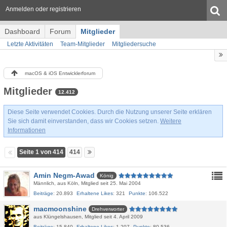
Anmelden oder registrieren
Dashboard
Forum
Mitglieder
Letzte Aktivitäten
Team-Mitglieder
Mitgliedersuche
macOS & iOS Entwicklerforum
Mitglieder
12.412
Diese Seite verwendet Cookies. Durch die Nutzung unserer Seite erklären
Sie sich damit einverstanden, dass wir Cookies setzen.
Weitere
Informationen
Seite 1 von 414
414
Amin Negm-Awad
König
Männlich
aus Köln
Mitglied seit 25. Mai 2004
Beiträge
20.893
Erhaltene Likes
321
Punkte
106.522
macmoonshine
Drehverworter
aus Klüngelshausen
Mitglied seit 4. April 2009
Beiträge
15.840
Erhaltene Likes
1.207
Punkte
80.536