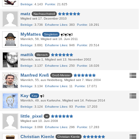
Beiträge
4.143
Punkte
21.625
matz
Nachwuchstroll
Mitglied seit 17. Dezember 2010
Beiträge
3.736
Erhaltene Likes
383
Punkte
19.291
MyMattes
Singleton
Männlich
58
Mitglied seit 18. Juni 2011
Beiträge
3.691
Erhaltene Likes
946
Punkte
20.514
mattik
Mensch
Männlich
aus 1
Mitglied seit 13. November 2002
Beiträge
3.137
Erhaltene Likes
250
Punkte
16.026
Manfred Kreß
Groß-Meister
Männlich
55
aus Heidelberg
Mitglied seit 7. März 2004
Beiträge
3.134
Erhaltene Likes
11
Punkte
17.071
Kay
Kay
Männlich
49
aus Karlsruhe
Mitglied seit 14. Februar 2014
Beiträge
3.124
Erhaltene Likes
93
Punkte
17.203
little_pixel
∞
Mitglied seit 10. Juni 2008
Beiträge
3.068
Erhaltene Likes
296
Punkte
17.283
Christian Kienle
Christian Kienle