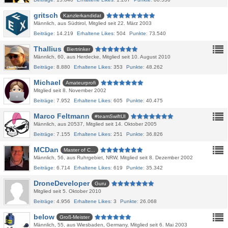
gritsch
Kanzlerkandidat
Männlich
aus Südtirol
Mitglied seit 22. März 2003
Beiträge
14.219
Erhaltene Likes
504
Punkte
73.540
Thallius
Biertrinker
Männlich
60
aus Herdecke
Mitglied seit 10. August 2010
Beiträge
8.880
Erhaltene Likes
353
Punkte
48.262
Michael
Amateurprofi
Mitglied seit 8. November 2002
Beiträge
7.952
Erhaltene Likes
605
Punkte
40.475
Marco Feltmann
#teamSwiftUI
Männlich
aus 20537
Mitglied seit 14. Oktober 2005
Beiträge
7.155
Erhaltene Likes
251
Punkte
36.826
MCDan
Master of C...
Männlich
56
aus Ruhrgebiet, NRW
Mitglied seit 8. Dezember 2002
Beiträge
6.714
Erhaltene Likes
619
Punkte
35.342
DroneDeveloper
Guru
Mitglied seit 5. Oktober 2010
Beiträge
4.956
Erhaltene Likes
3
Punkte
26.068
below
Groß-Meister
Männlich
55
aus Wiesbaden, Germany
Mitglied seit 6. Mai 2003