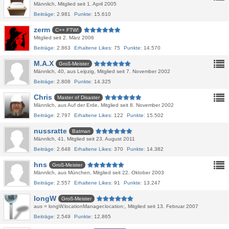
Männlich
Mitglied seit 1. April 2005
Beiträge
2.981
Punkte
15.610
zerm
C++ FTW!
Mitglied seit 2. März 2006
Beiträge
2.863
Erhaltene Likes
75
Punkte
14.570
M.A.X
Groß-Meister
Männlich
40
aus Leipzig
Mitglied seit 7. November 2002
Beiträge
2.808
Punkte
14.325
Chris
Master of Disaster
Männlich
aus Auf der Erde
Mitglied seit 8. November 2002
Beiträge
2.797
Erhaltene Likes
122
Punkte
15.502
nussratte
Batman
Männlich
41
Mitglied seit 23. August 2011
Beiträge
2.648
Erhaltene Likes
370
Punkte
14.382
hns
Groß-Meister
Männlich
aus München
Mitglied seit 22. Oktober 2003
Beiträge
2.557
Erhaltene Likes
91
Punkte
13.247
longW
Groß-Meister
aus = longW.locationManager.location;
Mitglied seit 13. Februar 2007
Beiträge
2.549
Punkte
12.865