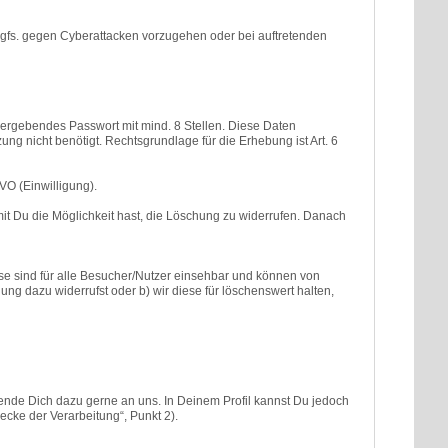
gfs. gegen Cyberattacken vorzugehen oder bei auftretenden
ergebendes Passwort mit mind. 8 Stellen. Diese Daten
g nicht benötigt. Rechtsgrundlage für die Erhebung ist Art. 6
GVO (Einwilligung).
mit Du die Möglichkeit hast, die Löschung zu widerrufen. Danach
iese sind für alle Besucher/Nutzer einsehbar und können von
g dazu widerrufst oder b) wir diese für löschenswert halten,
Wende Dich dazu gerne an uns. In Deinem Profil kannst Du jedoch
ke der Verarbeitung“, Punkt 2).