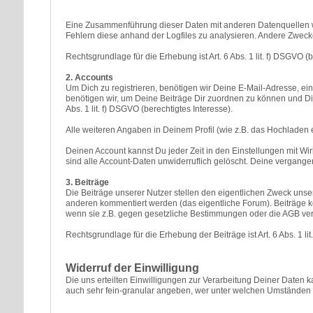
Eine Zusammenführung dieser Daten mit anderen Datenquellen wi
Fehlern diese anhand der Logfiles zu analysieren. Andere Zwecke
Rechtsgrundlage für die Erhebung ist Art. 6 Abs. 1 lit. f) DSGVO (b
2. Accounts
Um Dich zu registrieren, benötigen wir Deine E-Mail-Adresse, e
benötigen wir, um Deine Beiträge Dir zuordnen zu können und Dir
Abs. 1 lit. f) DSGVO (berechtigtes Interesse).
Alle weiteren Angaben in Deinem Profil (wie z.B. das Hochladen eine
Deinen Account kannst Du jeder Zeit in den Einstellungen mit Wi
sind alle Account-Daten unwiderruflich gelöscht. Deine vergange
3. Beiträge
Die Beiträge unserer Nutzer stellen den eigentlichen Zweck unser
anderen kommentiert werden (das eigentliche Forum). Beiträge kö
wenn sie z.B. gegen gesetzliche Bestimmungen oder die AGB ver
Rechtsgrundlage für die Erhebung der Beiträge ist Art. 6 Abs. 1 lit
Widerruf der Einwilligung
Die uns erteilten Einwilligungen zur Verarbeitung Deiner Daten 
auch sehr fein-granular angeben, wer unter welchen Umständen 