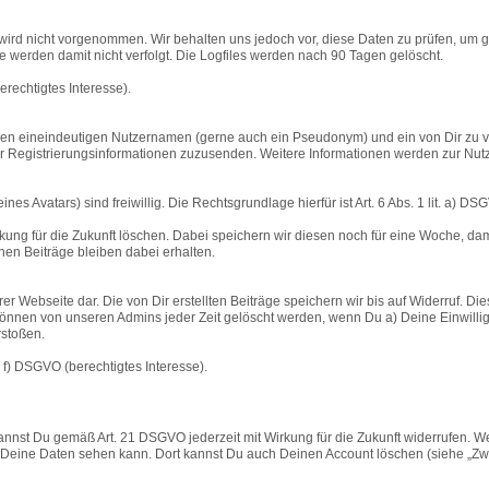
rd nicht vorgenommen. Wir behalten uns jedoch vor, diese Daten zu prüfen, um g
 werden damit nicht verfolgt. Die Logfiles werden nach 90 Tagen gelöscht.
erechtigtes Interesse).
inen eineindeutigen Nutzernamen (gerne auch ein Pseudonym) und ein von Dir zu v
 Registrierungsinformationen zuzusenden. Weitere Informationen werden zur Nutzun
s Avatars) sind freiwillig. Die Rechtsgrundlage hierfür ist Art. 6 Abs. 1 lit. a) DS
rkung für die Zukunft löschen. Dabei speichern wir diesen noch für eine Woche, da
nen Beiträge bleiben dabei erhalten.
er Webseite dar. Die von Dir erstellten Beiträge speichern wir bis auf Widerruf. D
nnen von unseren Admins jeder Zeit gelöscht werden, wenn Du a) Deine Einwilligun
stoßen.
. f) DSGVO (berechtigtes Interesse).
kannst Du gemäß Art. 21 DSGVO jederzeit mit Wirkung für die Zukunft widerrufen. 
Deine Daten sehen kann. Dort kannst Du auch Deinen Account löschen (siehe „Zwec