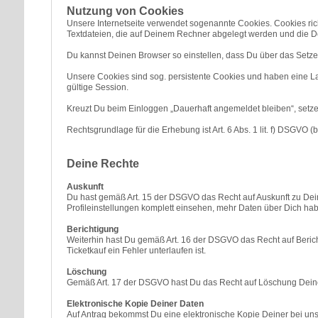
Nutzung von Cookies
Unsere Internetseite verwendet sogenannte Cookies. Cookies ri
Textdateien, die auf Deinem Rechner abgelegt werden und die De
Du kannst Deinen Browser so einstellen, dass Du über das Setzen
Unsere Cookies sind sog. persistente Cookies und haben eine Laufz
gültige Session.
Kreuzt Du beim Einloggen „Dauerhaft angemeldet bleiben“, setzen
Rechtsgrundlage für die Erhebung ist Art. 6 Abs. 1 lit. f) DSGVO (b
Deine Rechte
Auskunft
Du hast gemäß Art. 15 der DSGVO das Recht auf Auskunft zu Dei
Profileinstellungen komplett einsehen, mehr Daten über Dich habe
Berichtigung
Weiterhin hast Du gemäß Art. 16 der DSGVO das Recht auf Beric
Ticketkauf ein Fehler unterlaufen ist.
Löschung
Gemäß Art. 17 der DSGVO hast Du das Recht auf Löschung Deiner 
Elektronische Kopie Deiner Daten
Auf Antrag bekommst Du eine elektronische Kopie Deiner bei uns